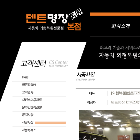
회사소개
[외형복원]벤츠E2
덴트명장 kmy9200@na