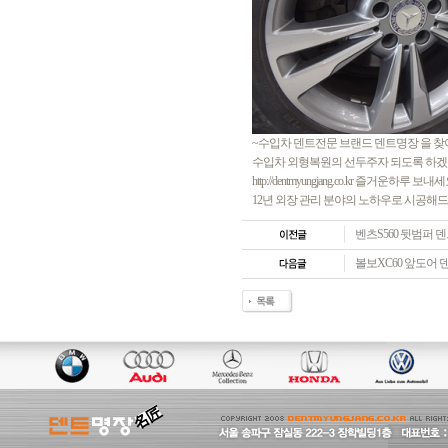
~수입차 덴트전문 브랜드 덴트명장 을 
수입차 외형복원의 선두주자 되도록 하겠습니다 
http://dentmyungjang.co.kr 즐거운
12년 외장 관리 분야의 노하우로 시공해
벤츠S560 뒷범퍼
볼보XC60 앞도어