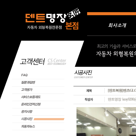
회사소개
[덴트복원]벤츠GL
덴트명장 kmy9200@na