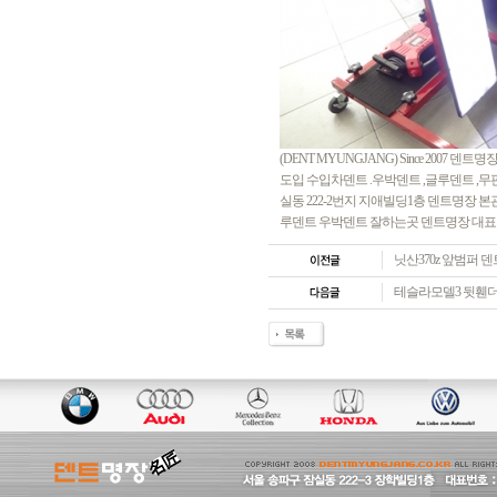
(DENT MYUNGJANG) Since 20
도입 수입차덴트 .우박덴트 ,글루덴트 ,
실동 222-2번지 지애빌딩1층 덴트명장 
루덴트 우박덴트 잘하는곳 덴트명장 대표 이사 김
닛산370z 앞범퍼
테슬라모델3 뒷휀